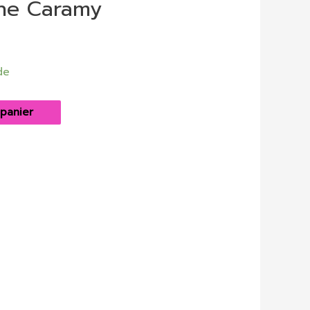
ne Caramy
de
 panier