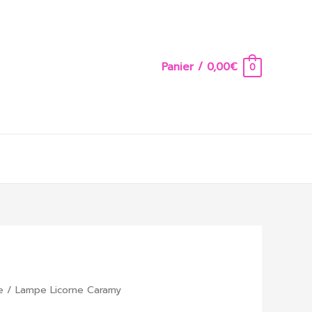
Panier
/
0,00
€
0
e
/ Lampe Licorne Caramy