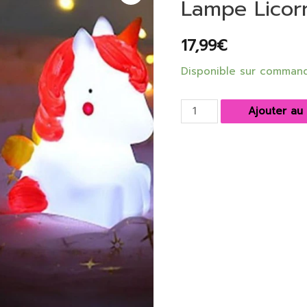
Lampe Licor
17,99
€
Disponible sur comman
quantité
Ajouter au
de
Lampe
Licorne
Caramy