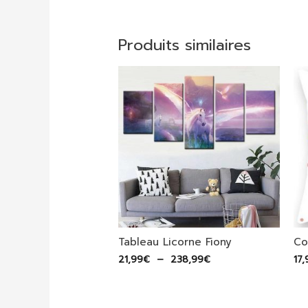
Produits similaires
Tableau Licorne Fiony
Co
Plage
21,99
€
–
238,99
€
17,
de
prix :
21,99€
à