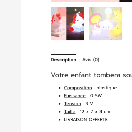
Description
Avis (0)
Votre enfant tombera sou
Composition
: plastique
Puissance
: 0-5W
Tension
: 3 V
Taille
: 12 x 7 x 8 cm
LIVRAISON OFFERTE