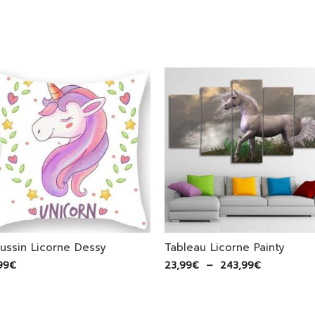
ussin Licorne Dessy
Tableau Licorne Painty
Plage
99
€
23,99
€
–
243,99
€
de
prix :
23,99€
à