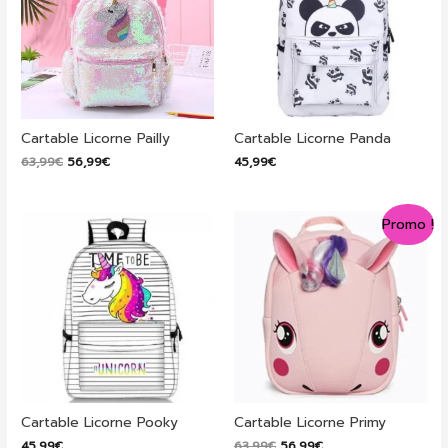
Cartable Licorne Pailly
Cartable Licorne Panda
Le
Le
63,99
€
56,99
€
45,99
€
prix
prix
initial
actuel
était :
est :
Promo !
63,99€.
56,99€.
Cartable Licorne Pooky
Cartable Licorne Primy
Le
Le
45,99
€
63,99
€
56,99
€