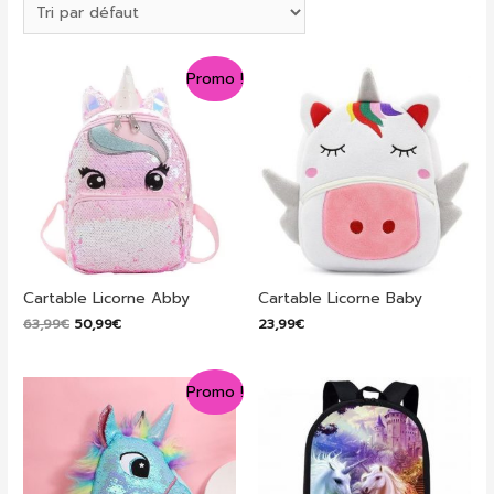
Promo !
Cartable Licorne Abby
Cartable Licorne Baby
Le
Le
63,99
€
50,99
€
23,99
€
prix
prix
initial
actuel
était :
est :
Promo !
63,99€.
50,99€.