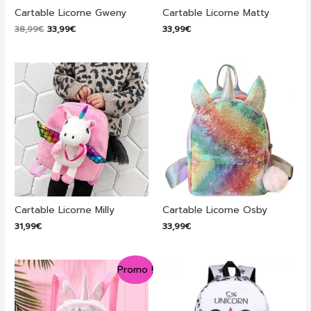
Cartable Licorne Gweny
Cartable Licorne Matty
Le
Le
38,99
€
33,99
€
33,99
€
prix
prix
initial
actuel
était :
est :
38,99€.
33,99€.
Cartable Licorne Milly
Cartable Licorne Osby
31,99
€
33,99
€
Promo !