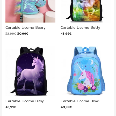
Cartable Licorne Beary
Cartable Licorne Betty
Le
Le
53,99
€
50,99
€
43,99
€
prix
prix
initial
actuel
était :
est :
53,99€.
50,99€.
Cartable Licorne Bitsy
Cartable Licorne Blowi
43,99
€
40,99
€