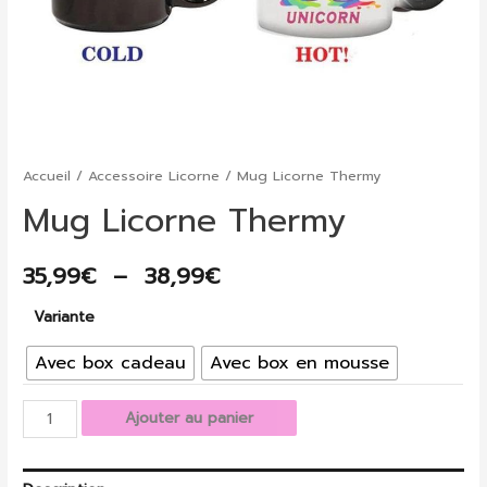
Accueil
/
Accessoire Licorne
/ Mug Licorne Thermy
Mug Licorne Thermy
Plage
35,99
€
–
38,99
€
de
Variante
prix :
Avec box cadeau
Avec box en mousse
35,99€
quantité
Ajouter au panier
à
de
Mug
38,99€