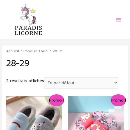
Aller
au
contenu
Main
Menu
Accueil
/ Produit Taille / 28-29
28-29
2 résultats affichés
Promo !
Promo !