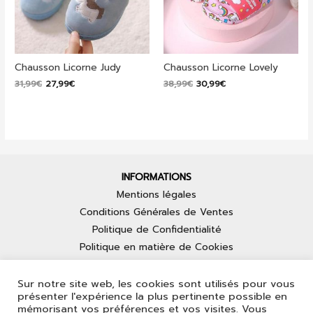
Chausson Licorne Judy
Chausson Licorne Lovely
Le
Le
Le
Le
31,99
€
27,99
€
38,99
€
30,99
€
prix
prix
prix
prix
initial
actuel
initial
actuel
était :
est :
était :
est :
31,99€.
27,99€.
38,99€.
30,99€.
INFORMATIONS
Mentions légales
Conditions Générales de Ventes
Politique de Confidentialité
Politique en matière de Cookies
LIENS
Sur notre site web, les cookies sont utilisés pour vous
Contact
présenter l'expérience la plus pertinente possible en
Mon Compte
mémorisant vos préférences et vos visites. Vous