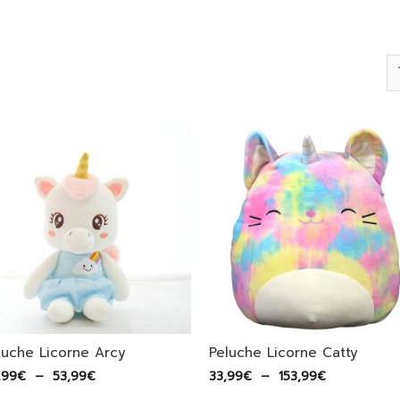
luche Licorne Arcy
Peluche Licorne Catty
Plage
Plage
,99
€
–
53,99
€
33,99
€
–
153,99
€
de
de