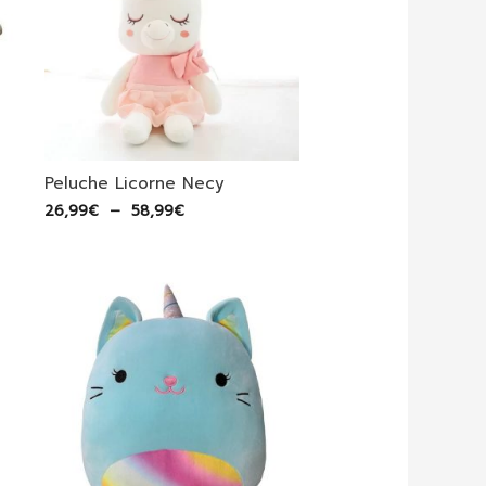
Peluche Licorne Necy
Plage
26,99
€
–
58,99
€
de
prix :
26,99€
à
58,99€