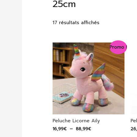
25cm
17 résultats affichés
Promo !
Peluche Licorne Aily
Pe
Plage
16,99
€
–
88,99
€
26
de