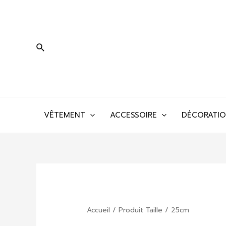
Aller
au
contenu
Rechercher
VÊTEMENT
ACCESSOIRE
DÉCORATI
Accueil
/ Produit Taille / 25cm