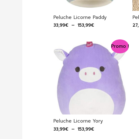
Peluche Licorne Paddy
Pe
Plage
33,99
€
–
153,99
€
27
de
prix :
33,99€
Promo !
à
153,99€
Peluche Licorne Yory
Plage
33,99
€
–
153,99
€
de