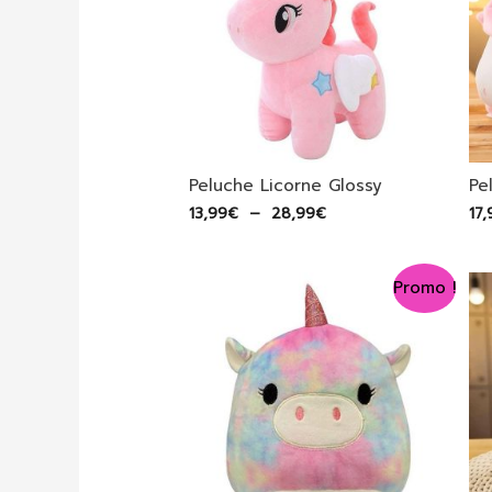
Peluche Licorne Glossy
Pe
Plage
13,99
€
–
28,99
€
17,
de
prix :
13,99€
Promo !
à
28,99€