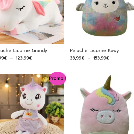
luche Licorne Grandy
Peluche Licorne Kawy
Plage
Plage
99
€
–
123,99
€
33,99
€
–
153,99
€
de
de
prix :
prix :
17,99€
33,99€
Promo !
à
à
123,99€
153,99€