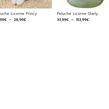
luche Licorne Princy
Peluche Licorne Starly
Plage
Plage
,99
€
–
28,99
€
33,99
€
–
153,99
€
de
de
prix :
prix :
27,99€
33,99€
à
à
28,99€
153,99€