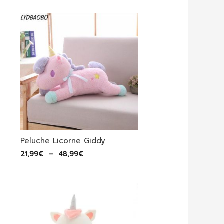
prix :
33,99€
à
153,99€
Peluche Licorne Giddy
Plage
21,99
€
–
48,99
€
de
prix :
21,99€
à
48,99€