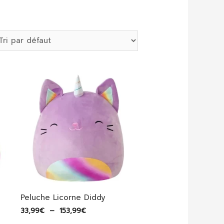
Peluche Licorne Diddy
Plage
33,99
€
–
153,99
€
de