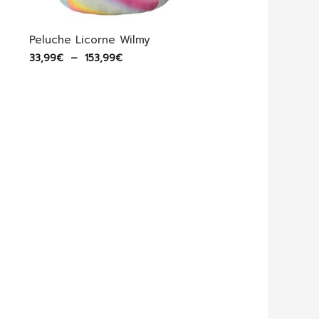
Peluche Licorne Wilmy
Plage
33,99
€
–
153,99
€
de
prix :
33,99€
à
153,99€