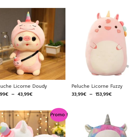
prix :
prix :
26,99€
33,99€
à
à
53,99€
153,99€
luche Licorne Doudy
Peluche Licorne Fuzzy
Plage
Plage
,99
€
–
43,99
€
33,99
€
–
153,99
€
de
de
prix :
prix :
33,99€
33,99€
Promo !
à
à
43,99€
153,99€