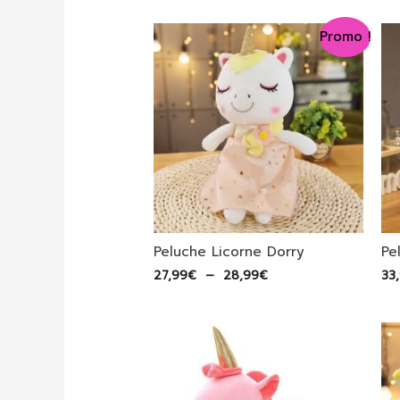
prix :
16,99€
Promo !
à
88,99€
Peluche Licorne Dorry
Pe
Plage
27,99
€
–
28,99
€
33
de
prix :
27,99€
à
28,99€