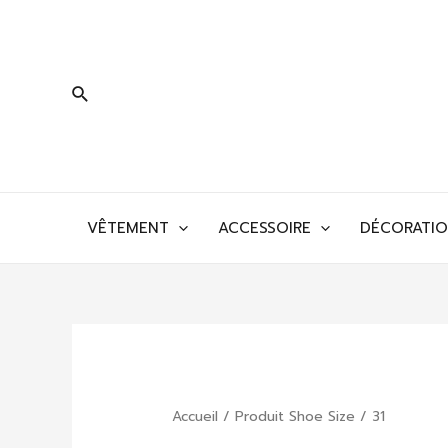
Aller
au
contenu
Rechercher
VÊTEMENT
ACCESSOIRE
DÉCORATI
Accueil
/ Produit Shoe Size / 31