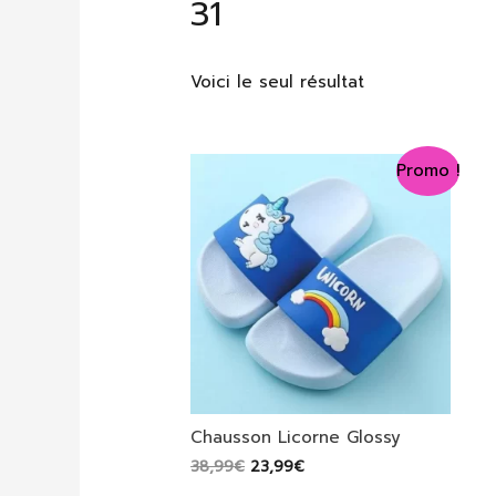
31
Voici le seul résultat
Promo !
Chausson Licorne Glossy
Le
Le
38,99
€
23,99
€
prix
prix